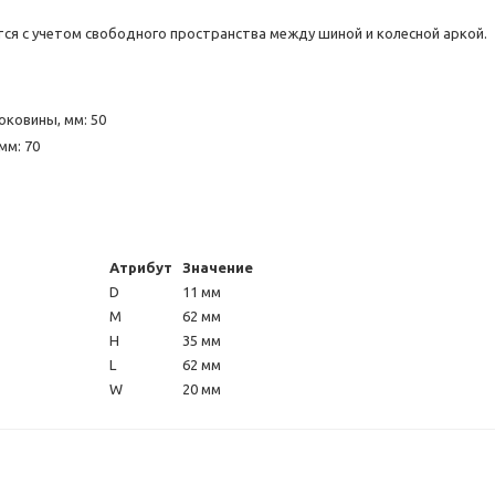
я с учетом свободного пространства между шиной и колесной аркой.
оковины, мм: 50
мм: 70
Атрибут
Значение
D
11 мм
M
62 мм
H
35 мм
L
62 мм
W
20 мм